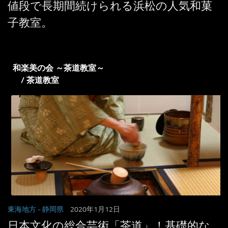
値段で長期間続けられる浜松の人気和菓
子教室。
和楽美の会 ～茶道教室～
/ 茶道教室
東海地方
- 静岡県
2020年1月12日
日本文化の総合芸術「茶道」！基礎的な