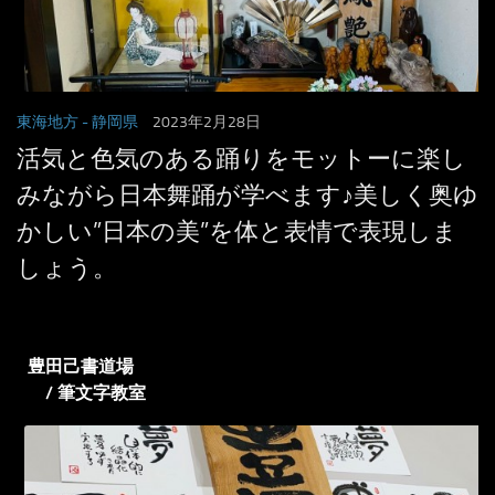
東海地方
- 静岡県
2023年2月28日
活気と色気のある踊りをモットーに楽し
みながら日本舞踊が学べます♪美しく奥ゆ
かしい”日本の美”を体と表情で表現しま
しょう。
豊田己書道場
/ 筆文字教室