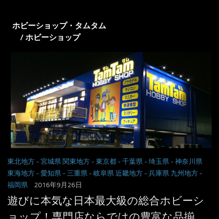
ホビーショップ・タムタム
/ ホビーショップ
東北地方
- 宮城県
関東地方
- 東京都
- 千葉県
- 埼玉県
- 神奈川県
東海地方
- 愛知県
- 三重県
- 岐阜県
近畿地方
- 兵庫県
九州地方
-
福岡県
2016年9月26日
遊びに本気な日本最大級の総合ホビーシ
ョップ！専門店ならではの豊富な品揃