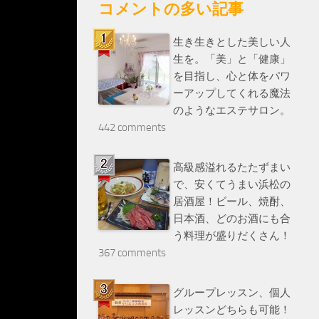
コメントの多い記事
生き生きとした美しい人
生を。「美」と「健康」
を目指し、心と体をパワ
ーアップしてくれる魔法
のようなエステサロン。
442 comments
高級感溢れるたたずまい
で、安くてうまい浜松の
居酒屋！ビール、焼酎、
日本酒、どのお酒にも合
う料理が盛りだくさん！
367 comments
グループレッスン、個人
レッスンどちらも可能！