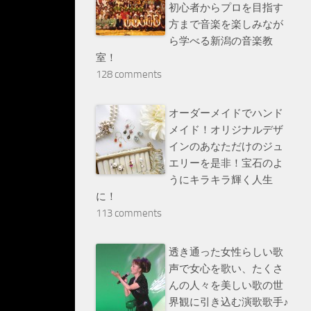
初心者からプロを目指す
方まで音楽を楽しみなが
ら学べる新潟の音楽教
室！
128 comments
オーダーメイドでハンド
メイド！オリジナルデザ
インのあなただけのジュ
エリーを是非！宝石のよ
うにキラキラ輝く人生
に！
113 comments
透き通った女性らしい歌
声で女心を歌い、たくさ
んの人々を美しい歌の世
界観に引き込む演歌歌手♪