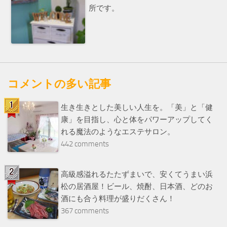
所です。
コメントの多い記事
生き生きとした美しい人生を。「美」と「健
康」を目指し、心と体をパワーアップしてく
れる魔法のようなエステサロン。
442 comments
高級感溢れるたたずまいで、安くてうまい浜
松の居酒屋！ビール、焼酎、日本酒、どのお
酒にも合う料理が盛りだくさん！
367 comments