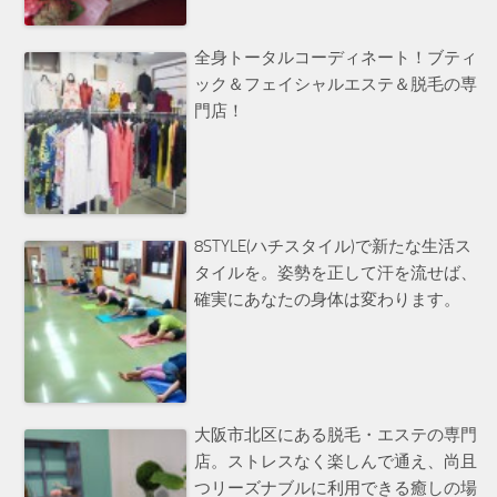
全身トータルコーディネート！ブティ
ック＆フェイシャルエステ＆脱毛の専
門店！
8STYLE(ハチスタイル)で新たな生活ス
タイルを。姿勢を正して汗を流せば、
確実にあなたの身体は変わります。
大阪市北区にある脱毛・エステの専門
店。ストレスなく楽しんで通え、尚且
つリーズナブルに利用できる癒しの場