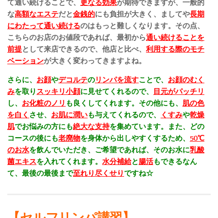
て通い続けることで、
更なる効果
が期待できますが、一般的
な
高額なエステ
だと
金銭的
にも負担が大きく、
ましてや
長期
にわたって通い続ける
のはもっと難しくなります。その点、
こちらのお店のお値段であれば、最初から
通い続けることを
前提
として来店できるので、他店と比べ、
利用する際のモチ
ベーション
が大きく変わってきますよね。
さらに、
お顔
や
デコルテ
の
リンパを流す
ことで、
お顔のむく
み
を取り
スッキリ小顔
に見せてくれるので、
目元がパッチリ
し、
お化粧のノリ
も良くしてくれます。その他にも、
肌の色
を白く
させ、
お肌に潤い
も与えてくれるので、
くすみ
や
乾燥
肌
でお悩みの方にも
絶大な支持
を集めています。
また、どの
コースの後にも
老廃物
を身体から出しやすくするため、
50℃
のお水
を飲んでいただき、ご希望であれば、そのお水に
乳酸
菌エキス
を入れてくれます。
水分補給
と
腸活
もできるなん
て、最後の最後まで
至れり尽くせり
ですね☆
【セルフリンパ講習】