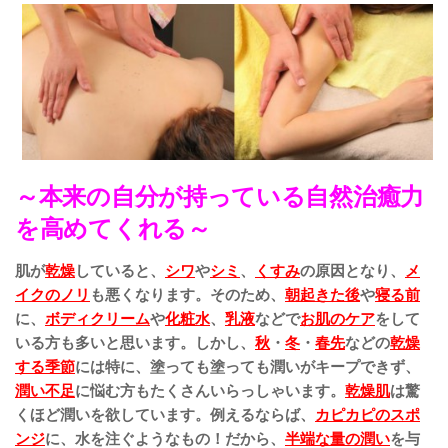
～本来の自分が持っている自然治癒力
を高めてくれる～
肌が
乾燥
していると、
シワ
や
シミ
、
くすみ
の原因となり、
メ
イクのノリ
も悪くなります。そのため、
朝起きた後
や
寝る前
に、
ボディクリーム
や
化粧水
、
乳液
などで
お肌のケア
をして
いる方も多いと思います。しかし、
秋
・
冬
・
春先
などの
乾燥
する季節
には特に、塗っても塗っても潤いがキープできず、
潤い不足
に悩む方もたくさんいらっしゃいます。
乾燥肌
は驚
くほど潤いを欲しています。例えるならば、
カピカピのスポ
ンジ
に、水を注ぐようなもの！だから、
半端な量の潤い
を与