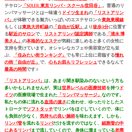
テサロン
「SOLEIL 東京リンパ・スクール世田谷」
。普通のリ
ンパマッサージとは一味違う
ドイツ生まれ
の
「リストアリン
パ」
が体験できる魅力いっぱいのエステサロン☆
東急東横線
もしくは
東急大井町線
の
「自由が丘駅」
より
徒歩3分
に位置す
る
駅近のサロン
で、
リストアリンパ認定講師
である
「清水 博
美さん」
の
本格的なエステ
が気軽に楽しめると多くの女性に
支持を受けています。
オシャレなカフェや美容室が立ち並
ぶ、
「住みたい街ランキング」
でも常に上位に君臨する
憧れ
の街「自由が丘」
で、
心もお肌もリフレッシュ
できるなんて
最高の時間
です♬
「リストアリンパ」
は、あまり聞き馴染みのないという方も
多いかもしれませんが、実は
世界レベルの医療技術
を持つ
ド
イツ
の医療現場で生まれた
「リンパマッサージ」
なのです。
私たち
の体に流れる
血流の速さ
に合わせ、ゆったりとしたス
トロークで
ソフトタッチ
でリンパをほぐしていくので、体に
も負担が少なく、
気持ちの良い施術
を味わえます。
しかも、
リンパ管
を流れる
リンパ
だけを流すのではなく、
細胞管の中
にあるリンパ
まで流していくので、身体に溜まっている
老廃