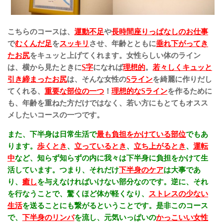
こちらのコースは、
運動不足
や
長時間座りっぱなしのお仕事
で
むくんだ足
を
スッキリ
させ、年齢とともに
垂れ下がってき
たお尻
をキュッと上げてくれます。女性らしい体のライン
は、横から見たときに
S字
になれば
理想的
。
若々しくキュッと
引き締まったお尻
は、そんな女性の
Sライン
を綺麗に作りだし
てくれる、
重要な部位の一つ
！
理想的なSライン
を作るために
も、年齢を重ねた方だけではなく、若い方にもとてもオスス
メしたいコースの一つです。
また、下半身は日常生活で
最も負担をかけている部位
でもあ
ります。
歩くとき
、
立っているとき
、
立ち上がるとき
、
運転
中
など、知らず知らずの内に我々は下半身に負担をかけて生
活しています。つまり、それだけ
下半身のケア
は大事であ
り、
癒し
を与えなければいけない部分なのです。逆に、それ
を行なうことで、驚くほど体が軽くなり、
ストレスの少ない
生活
を送ることにも繋がるということです。是非このコース
で、
下半身のリンパ
を流し、元気いっぱいの
かっこいい女性