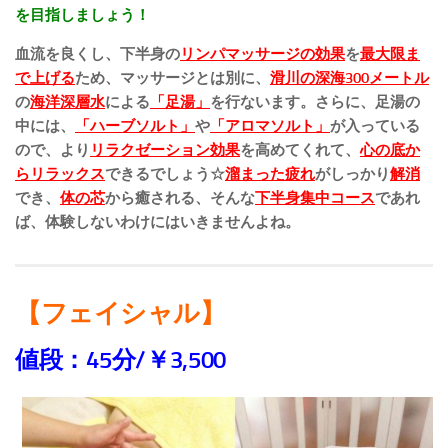
を目指しましょう！
血流を良くし、下半身の
リンパマッサージの効果
を
最大限ま
で上げる
ため、マッサージとは別に、
滑川の深海300メートル
の
海洋深層水
による
「
足湯」
を行ないます。さらに、足湯の
中には、
「ハーブソルト」
や
「アロマソルト」
が入っている
ので、より
リラクゼーション効果
を高めてくれて、
心の底か
らリラックス
できるでしょう☆
溜まった疲れ
がしっかり
解消
でき、
体の芯
から癒される、そんな
下半身集中コース
であれ
ば、体験しないわけにはいきませんよね。
【フェイシャル】
値段：45分/￥3,500