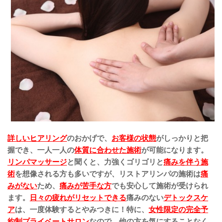
詳しいヒアリング
のおかげで、
お客様の状態
がしっかりと把
握でき、一人一人の
体質に合わせた施術
が可能になります。
リンパマッサージ
と聞くと、力強くゴリゴリと
痛みを伴う施
術
を想像される方も多いですが、リストアリンパの
施術は
痛
みがない
ため、
痛みが苦手な方
でも安心して施術が受けられ
ます。
日々の疲れがリセットできる
痛みのない
デトックスケ
ア
は、一度体験するとやみつきに！特に、
女性限定の完全予
約制プライベートサロン
なので、他の方を気にすることなく