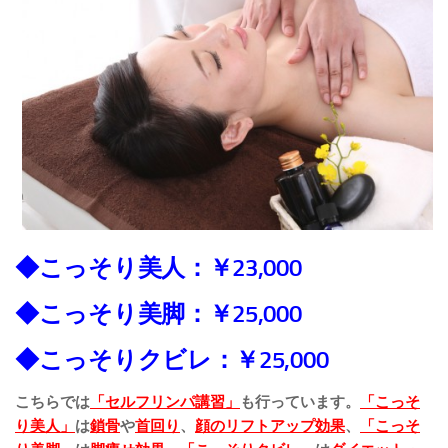
◆こっそり美人：￥23,000
◆こっそり美脚：￥25,000
◆こっそりクビレ：￥25,000
こちらでは
「
セルフリンパ講習」
も行っています。
「こっそ
り美人」
は
鎖骨
や
首回り
、
顔のリフトアップ効果
、
「こっそ