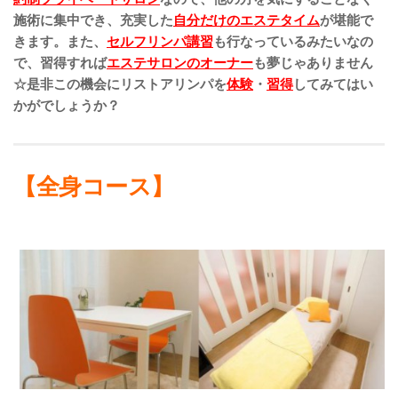
施術に集中でき、充実した
自分だけのエステタイム
が堪能で
きます。
また、
セルフリンパ講習
も行なっているみたいなの
で、
習得すれば
エステサロンのオーナー
も夢じゃありません
☆
是非この機会にリストアリンパを
体験
・
習得
してみてはい
かがでしょうか？
【全身コース】