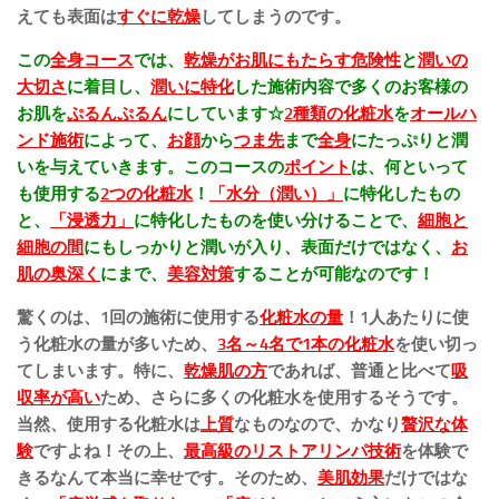
えても表面は
すぐに乾燥
してしまうのです。
この
全身コース
では、
乾燥が
お肌にもたらす危険性
と
潤いの
大切さ
に着目し、
潤いに特化
した施術内容で多くのお客様の
お肌を
ぷるんぷるん
にしています☆
2種類の化粧水
を
オールハ
ンド施術
によって、
お顔
から
つま先
まで
全身
にたっぷりと潤
いを与えていきます。このコースの
ポイント
は、何といって
も使用する
2つの化粧水
！
「水分（潤い）」
に特化したもの
と、
「浸透力」
に特化したものを使い分けることで、
細胞と
細胞の間
にもしっかりと潤いが入り、表面だけではなく、
お
肌の奥深く
にまで、
美容対策
することが可能なのです！
驚くのは、1回の施術に使用する
化粧水の量
！1人あたりに使
う化粧水の量が多いため、
3名～4名で1本の化粧水
を使い切っ
てしまいます。特に、
乾燥肌の方
であれば、普通と比べて
吸
収率が高い
ため、さらに多くの化粧水を使用するそうです。
当然、使用する化粧水は
上質
なものなので、かなり
贅沢な体
験
ですよね！その上、
最高級のリストアリンパ技術
を体験で
きるなんて本当に幸せです。そのため、
美肌効果
だけではな