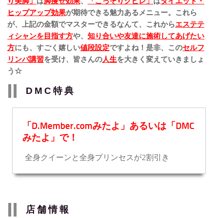
り美脚」
は
脚痩せ効果
、
「こっそりクビレ」
は
ダイエット・
ヒップアップ効果
が期待できる魅力あるメニュー。これら
が、上記の金額でマスターできるなんて、これから
エステテ
ィシャンを目指す方
や、
知り合いや友達に施術してあげたい
方
にも、すごく嬉しい
値段設定
ですよね！
是非、この
セルフ
リンパ講習
を受け、皆さんの
人生
を大きく変えていきましょ
う☆
DMC特典
「D.Member.comみたよ」あるいは「DMC
みたよ」で！
全身クイーンと全身プリンセスが2割引き
店舗情報