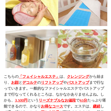
こちらの
「フェイシャルエステ」
は、
クレンジング
から始ま
り、
お顔
と
デコルテ
の
リフトアップ
や
バストアップ
まで行な
っていきます。一般的なファイシャルエステでバストアップ
まで行なってくれるところは、なかなかありませんよね。し
かも、
3,500円
という
リーズナブルなお値段
で
45分
たっぷり堪
能できるので、かなり
お得なコース
です。エステは、
継続
し