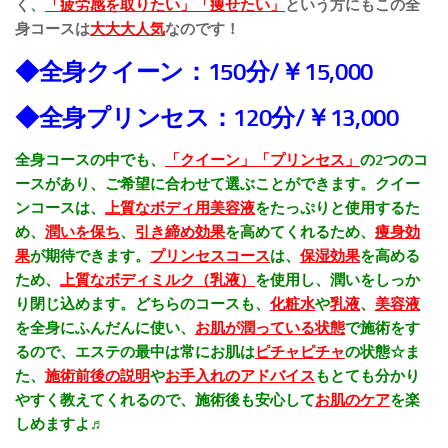
く、
「疲労感を取りたい」「痩せたい」
という方にもこの全
身コースは
大大大人気
なのです！
◆全身クイーン：150分/￥15,000
◆全身プリンセス：120分/￥13,000
全身コースの中でも、
「クイーン」「プリンセス」
の2つのコ
ースがあり、ご希望に合わせて選ぶことができます。クイー
ンコースは、
上質なボディ用美容液
をたっぷりと使用するた
め、
潤いを保ち
、
引き締め効果
を高めてくれるため、
痩身効
果
が期待できます。
プリンセスコース
は、
保湿効果
を高める
ため、
上質なボディミルク（乳液）
を使用し、潤いをしっか
り閉じ込めます。どちらのコースも、
化粧水
や
乳液
、
美容液
を全身にふんだんに使い、
お肌が潤っている状態
で施術をす
るので、エステの最中は常にお肌は
ピチャピチャ
の状態☆ま
た、
施術前後の説明
や
お手入れのアドバイス
もとても分かり
やすく教えてくれるので、施術後も安心して
お肌のケア
を楽
しめますよ♬