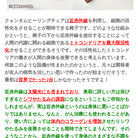
クォンタムヒーリングチェアは
近赤外線
を利用し、細胞の活
性化をさせることが期待できる椅子です。どのような仕組み
かというと、椅子の下から近赤外線を放出することによって
人間の代謝に関わる細胞である
ミトコンドリアを最大限活性
化
させることができるそうです。その活性化したミトコンド
リアの働きが人間の身体を改善できると考えられています。
何故このような設備が生まれたのかというと、
元々は開発者
が友人の病気を治したい思いで作ったのが始まりだそうで、
最初は
世界でたった2台
しかなかったそうですよ！
近赤外線は
太陽光にも含まれており
、美容に詳しい方は浴び
すぎると
シワやたるみの原因
になるということもご存知かも
しれませんが、実は近赤外線というのは身体に悪いことばか
りではありません。なんと、がん治療にも使われることがあ
り、使い方によっては
体内のコラーゲンを増加
させたりシワ
やたるみを改善させることも期待できてしまうんです。その
ようなことから、近赤外線を使って身体のさまざまな不調を