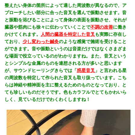
整えたい身体の箇所によって適した周波数が異なるので、ア
プローチしたい部分に合った音叉を選んで振動させます。音
と振動を浴びることによって身体の表面を振動させ、それが
臓器や筋肉にも徐々に伝わっていくことで
不調の改善
に働き
かけてくれます。
人間の臓器を特定した音叉
も実際に存在し
ており、
少し変わった鍼灸
のような感覚で施術を受けること
ができます。音や振動というのは音楽だけではなくさまざま
な場面で役立っているのがわかりますね。また、音叉という
とシンプルな金属のものを連想される方が多いと思います
が、サウンドヒーリングきらでは「
惑星音叉
」と言われる星
の周波数を特定して作られた音叉も取り扱っています。こち
らは神経や精神面を主に整えるためのものとなっており、と
ても珍しいものだそうです。色もカラフルでとてもかわいら
しく、見ているだけでわくわくしますね！