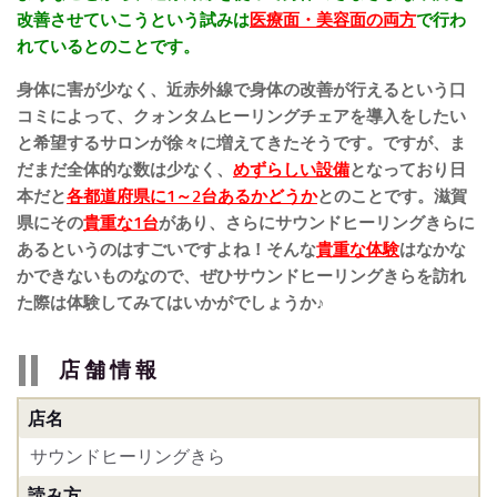
改善させていこうという試みは
医療面・美容面の両方
で行わ
れているとのことです。
身体に害が少なく、近赤外線で身体の改善が行えるという口
コミによって、クォンタムヒーリングチェアを導入をしたい
と希望するサロンが徐々に増えてきたそうです。ですが、ま
だまだ全体的な数は少なく、
めずらしい設備
となっており日
本だと
各都道府県に1～2台あるかどうか
とのことです。滋賀
県にその
貴重な1台
があり、さらにサウンドヒーリングきらに
あるというのはすごいですよね！そんな
貴重な体験
はなかな
かできないものなので、ぜひサウンドヒーリングきらを訪れ
た際は体験してみてはいかがでしょうか♪
店舗情報
店名
サウンドヒーリングきら
読み方