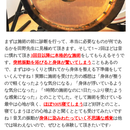
まずは施術の前に診断を行って、本当に必要なものが何であ
るかを田野先生に見極めて頂きます。そして1～2回ほどは音
に慣れて頂き
3回目以降に本格的な施術
をしてもらえるそうで
す。
突然振動を浴びると身体が驚いてしまう
こともあるの
で、まずはゆっくりと慣れてから身体を整える下準備をして
いくんですね！実際に施術を受けた方の感想は「身体が整う
ので軽くなったような気分になる」「身体が浮いているよう
な気分になった」「1時間の施術なのに1日たっぷり寝たよう
な感覚になった」とのことでした。そして施術を受けている
最中は心地が良く、
ほぼ100%寝てしまう
ほど好評とのこと。
寝てしまうほどの心地よさと聞くととても受けてみたいです
ね！音叉の振動が
身体に染みわたっていく不思議な感覚
は他
では味わえないので、ぜひとも体験して頂きたいです♪