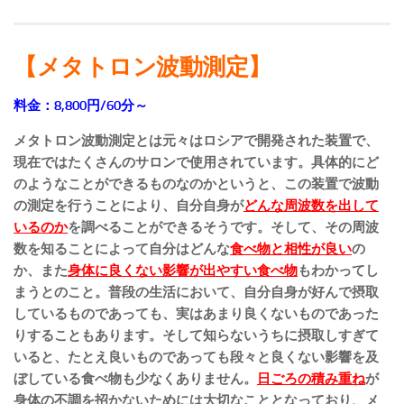
【メタトロン波動測定】
料金：8,800円/60分～
メタトロン波動測定とは元々はロシアで開発された装置で、
現在ではたくさんのサロンで使用されています。具体的にど
のようなことができるものなのかというと、この装置で波動
の測定を行うことにより、自分自身が
どんな周波数を出して
いるのか
を調べることができるそうです。そして、その周波
数を知ることによって自分はどんな
食べ物と相性が良い
の
か、また
身体に良くない影響が出やすい食べ物
もわかってし
まうとのこと。普段の生活において、自分自身が好んで摂取
しているものであっても、実はあまり良くないものであった
りすることもあります。そして知らないうちに摂取しすぎて
いると、たとえ良いものであっても段々と良くない影響を及
ぼしている食べ物も少なくありません。
日ごろの積み重ね
が
身体の不調を招かないためには大切なこととなっており、メ