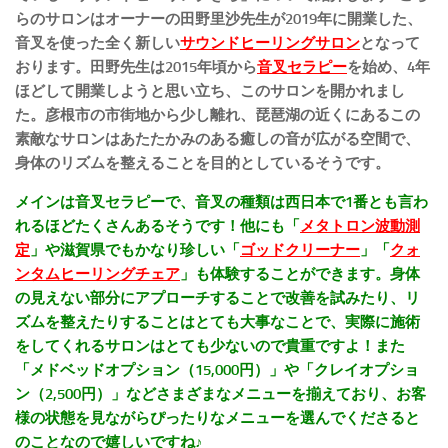
らのサロンはオーナーの田野里沙先生が2019年に開業した、
音叉を使った全く新しい
サウンドヒーリングサロン
となって
おります。田野先生は2015年頃から
音叉セラピー
を始め、4年
ほどして開業しようと思い立ち、このサロンを開かれまし
た。彦根市の市街地から少し離れ、琵琶湖の近くにあるこの
素敵なサロンはあたたかみのある癒しの音が広がる空間で、
身体のリズムを整えることを目的としているそうです。
メインは音叉セラピーで、音叉の種類は西日本で1番とも言わ
れるほどたくさんあるそうです！他にも「
メタトロン波動測
定
」や滋賀県でもかなり珍しい「
ゴッドクリーナー
」「
クォ
ンタムヒーリングチェア
」も体験することができます。身体
の見えない部分にアプローチすることで改善を試みたり、リ
ズムを整えたりすることはとても大事なことで、実際に施術
をしてくれるサロンはとても少ないので貴重ですよ！また
「メドベッドオプション（15,000円）」や「クレイオプショ
ン（2,500円）」などさまざまなメニューを揃えており、お客
様の状態を見ながらぴったりなメニューを選んでくださると
のことなので嬉しいですね♪