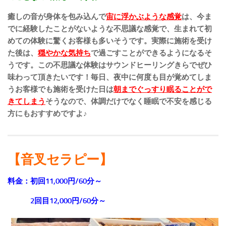
癒しの音が身体を包み込んで
宙に浮かぶような感覚
は、今ま
でに経験したことがないような不思議な感覚で、生まれて初
めての体験に驚くお客様も多いそうです。実際に施術を受け
た後は、
穏やかな気持ち
で過ごすことができるようになるそ
うです。この不思議な体験はサウンドヒーリングきらでぜひ
味わって頂きたいです！毎日、夜中に何度も目が覚めてしま
うお客様でも施術を受けた日は
朝までぐっすり眠ることがで
きてしまう
そうなので、体調だけでなく睡眠で不安を感じる
方にもおすすめですよ♪
【音叉セラピー】
料金：初回11,000円/60分～
2回目12,000円/60分～