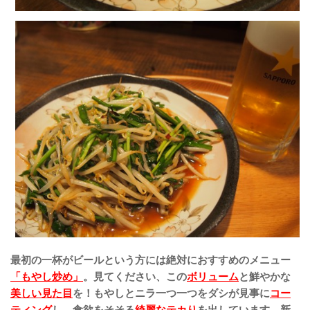
最初の一杯がビールという方には絶対におすすめのメニュー
「もやし炒め」
。見てください、この
ボリューム
と鮮やかな
美しい
見た目
を！もやしとニラ一つ一つをダシが見事に
コー