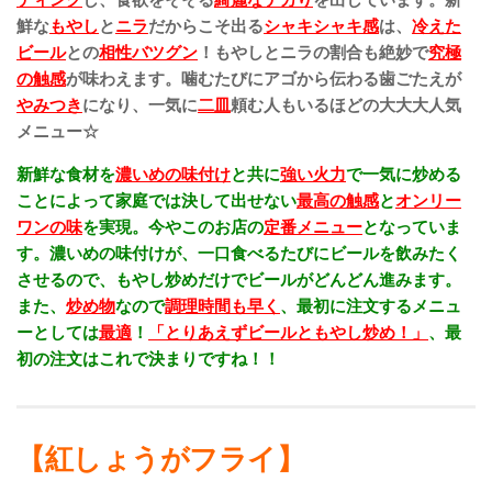
ティング
し、食欲をそそる
綺麗なテカり
を出しています。新
鮮な
もやし
と
ニラ
だからこそ出る
シャキシャキ感
は、
冷えた
ビール
との
相性バツグン
！もやしとニラの割合も絶妙で
究極
の触感
が味わえます。噛むたびにアゴから伝わる歯ごたえが
やみつき
になり、一気に
二皿
頼む人もいるほどの大大大人気
メニュー☆
新鮮な食材を
濃いめの味付け
と共に
強い火力
で一気に炒める
ことによって家庭では決して出せない
最高の触感
と
オンリー
ワンの味
を実現。今やこのお店の
定番メニュー
となっていま
す。濃いめの味付けが、一口食べるたびにビールを飲みたく
させるので、もやし炒めだけでビールがどんどん進みます。
また、
炒め物
なので
調理時間も早く
、最初に注文するメニュ
ーとしては
最適
！
「とりあえずビールともやし炒め！」
、最
初の注文はこれで決まりですね！！
【紅しょうがフライ】