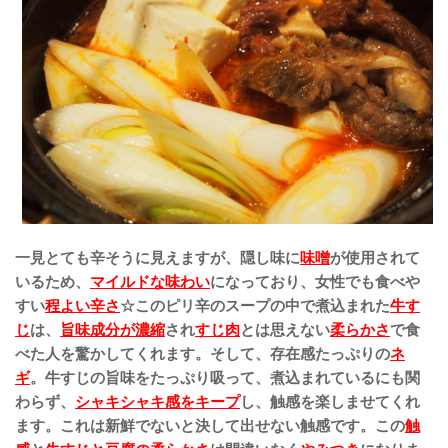
一見とても辛そうに見えますが、隠し味に
味噌
が使用されて
いるため、
マイルドな味わい
になっており、女性でも食べや
すい
程よい辛さ
☆このピリ辛のスープの中で煮込まれた
牛す
じ
は、
旨味成分が濃縮
され
すじ肉
とは思えない
柔らかさ
で食
べた人を
驚かしてくれます。そして、存在感たっぷりの
ネ
ギ
。
牛すじの旨味をたっぷり吸って、煮込まれているにも関
わらず、
シャキシャキ感をキープ
し、触感を楽しませてくれ
ます。これは新鮮でないと決して出せない触感です。この
触