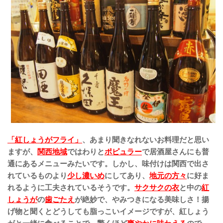
「紅しょうがフライ」
、あまり聞きなれないお料理だと思い
ますが、
関西地域
ではわりと
ポピュラー
で居酒屋さんにも普
通にあるメニューみたいです。しかし、味付けは関西で出さ
れているものより
少し濃いめ
にしてあり、
地元の方々
に好ま
れるように工夫されているそうです。
サクサクの衣
と中の
紅
しょうが
の
歯ごたえ
が絶妙で、やみつきになる美味しさ！揚
げ物と聞くとどうしても脂っこいイメージですが、紅しょう