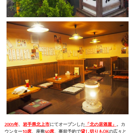
2005年
、
岩手県北上市
にてオープンした
「北の居酒屋」
。カ
ウンター
10席
、座敷
40席
、事前予約で
貸し切りもOK
の広々と