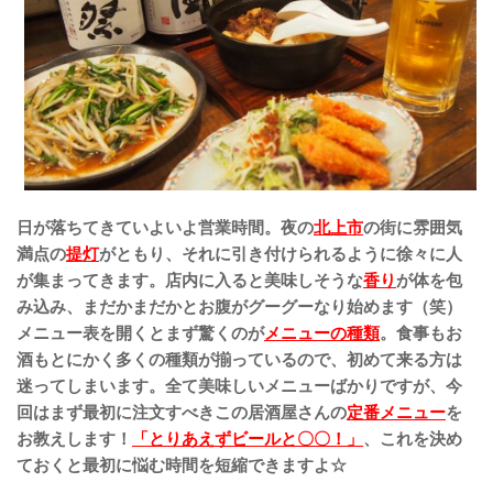
日が落ちてきていよいよ営業時間。夜の
北上市
の街に雰囲気
満点の
提灯
がともり、それに引き付けられるように徐々に人
が集まってきます。店内に入ると
美味しそうな
香り
が体を包
み込み、まだかまだかとお腹がグーグーなり始めます（笑）
メニュー表を開くとまず驚くのが
メニューの種類
。食事もお
酒もとにかく多くの種類が揃っているので、初めて来る方は
迷ってしまいます。全て美味しいメニューばかりですが、今
回はまず最初に注文すべきこの居酒屋さんの
定番メニュー
を
お教えします！
「とりあえずビールと〇〇！」
、これを決め
ておくと最初に悩む時間を短縮できますよ☆