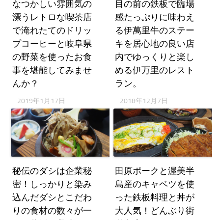
なつかしい雰囲気の
目の前の鉄板で臨場
漂うレトロな喫茶店
感たっぷりに味わえ
で淹れたてのドリッ
る伊萬里牛のステー
プコーヒーと岐阜県
キを居心地の良い店
の野菜を使ったお食
内でゆっくりと楽し
事を堪能してみませ
める伊万里のレスト
んか？
ラン。
2019年1月17日
2018年12月7日
秘伝のダシは企業秘
田原ポークと渥美半
密！しっかりと染み
島産のキャベツを使
込んだダシとこだわ
った鉄板料理と丼が
りの食材の数々が一
大人気！どんぶり街