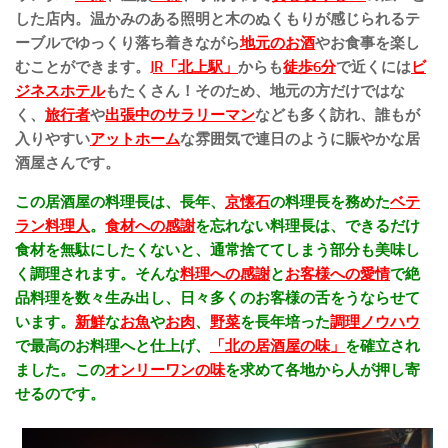
した店内。温かみのある照明と木のぬくもりが感じられるテ
ーブルでゆっくり落ち着きながら
地元のお酒
やお食事を楽し
むことができます。
JR「北上駅」
からも
徒歩6分
で近くには
ビ
ジネスホテル
もたくさん！そのため、地元の方だけではな
く、
旅行者
や
出張中のサラリーマン
なども多く訪れ、誰もが
入りやすい
アットホーム
な雰囲気で連日のように賑やかな居
酒屋さんです。
この居酒屋の料理長は、長年、
京懐石
の料理長を務めた
ベテ
ラン料理人
。
食材への感謝
を忘れない料理長は、できるだけ
食材を無駄にしたくないと、通常捨ててしまう部分も美味し
く調理されます。そんな
料理への感謝
と
お客様への愛情
で絶
品料理を数々生み出し、日々多くのお客様の舌をうならせて
います。
新鮮
な
お魚
や
お肉
、
野菜
を長年培った
調理ノウハウ
で最高のお料理へと仕上げ、
「北の居酒屋の味」
を確立され
ました。この
オンリーワンの味
を求めて各地から人が押し寄
せるのです。