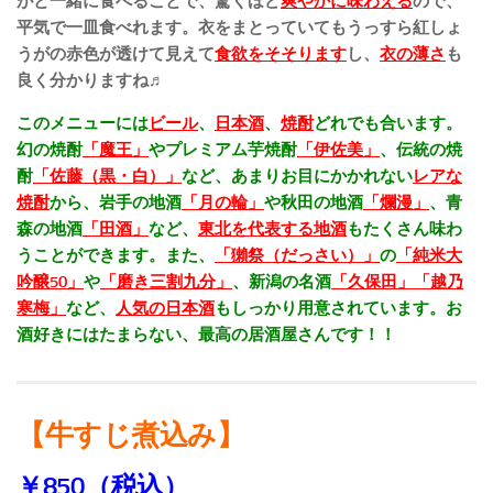
がと一緒に食べることで、驚くほど
爽やかに味わえる
ので、
平気で一皿食べれます。衣をまとっていてもうっすら紅しょ
うがの赤色が透けて見えて
食欲をそそります
し、
衣の薄さ
も
良く分かりますね♬
このメニューには
ビール
、
日本酒
、
焼酎
どれでも合います。
幻の焼酎
「魔王」
やプレミアム芋焼酎
「伊佐美」
、伝統の焼
酎
「佐藤（黒・白）」
など、あまりお目にかかれない
レアな
焼酎
から、岩手の地酒
「月の輪」
や秋田の地酒
「爛漫」
、青
森の地酒
「田酒」
など、
東北を代表する地酒
もたくさん味わ
うことができます。また、
「獺祭（だっさい）」
の
「純米大
吟醸50」
や
「磨き三割九分」
、新潟の名酒
「久保田」
「越乃
寒梅」
など、
人気の日本酒
もしっかり用意されています。お
酒好きにはたまらない、最高の居酒屋さんです！！
【牛すじ煮込み】
￥850（税込）