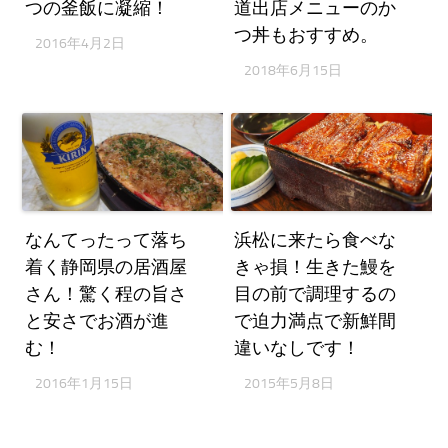
つの釜飯に凝縮！
道出店メニューのか
つ丼もおすすめ。
2016年4月2日
2018年6月15日
なんてったって落ち
浜松に来たら食べな
着く静岡県の居酒屋
きゃ損！生きた鰻を
さん！驚く程の旨さ
目の前で調理するの
と安さでお酒が進
で迫力満点で新鮮間
む！
違いなしです！
2016年1月15日
2015年5月8日