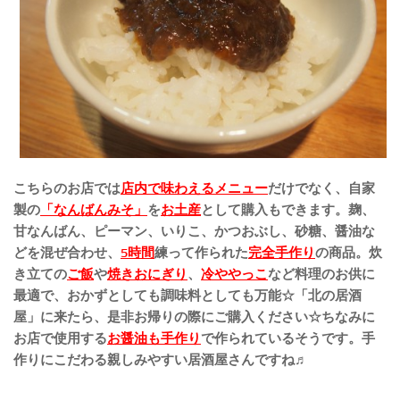
こちらのお店では
店内で味わえるメニュー
だけでなく、自家
製の
「なんばんみそ」
を
お土産
として購入もできます。麹、
甘なんばん、ピーマン、いりこ、かつおぶし、砂糖、醤油な
どを混ぜ合わせ、
5時間
練って作られた
完全手作り
の商品。炊
き立ての
ご飯
や
焼きおにぎり
、
冷ややっこ
など料理のお供に
最適で、おかずとしても調味料としても万能☆「北の居酒
屋」に来たら、是非お帰りの際にご購入ください☆ちなみに
お店で使用する
お醤油も手作り
で作られているそうです。手
作りにこだわる親しみやすい居酒屋さんですね♬