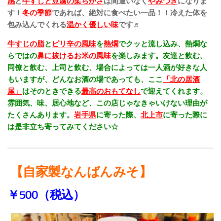
感
と
牛すじと豆腐の柔らかさ
は間違いなく
やみつき
になりま
す！
冬の季節
であれば、絶対に食べたい一品！！冷えた体を
包み込んでくれる
温かく
優しい味
です♬
牛すじの脂
と
ピリ辛の風味
を
熱燗
でクッと流し込み、熱燗な
らではの
鼻に抜ける
お米の風味
を楽しみます。友達と飲む、
同僚と飲む、上司と飲む、場合によっては一人酒が好きな人
もいますが、どんなお酒の場であっても、ここ
「北の居酒
屋」
はそのときできる
最高のおもてなし
で迎えてくれます。
雰囲気、味、居心地など、この店じゃなきゃいけない理由が
たくさんあります。
岩手県
に寄った際、
北上市
に寄った際に
は是非立ち寄ってみてください☆
【自家製なんばんみそ】
￥500（税込）