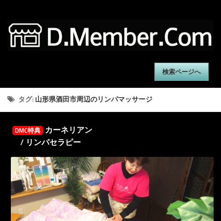
検索ページへ
タグ:
山形県酒田市周辺のリンパマッサージ
カーネリアン
DMC特典
/ リンパセラピー