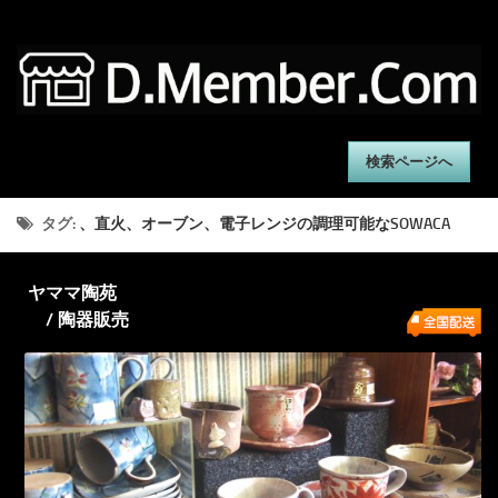
検索ページへ
タグ:
、直火、オーブン、電子レンジの調理可能なSOWACA
ヤママ陶苑
/ 陶器販売