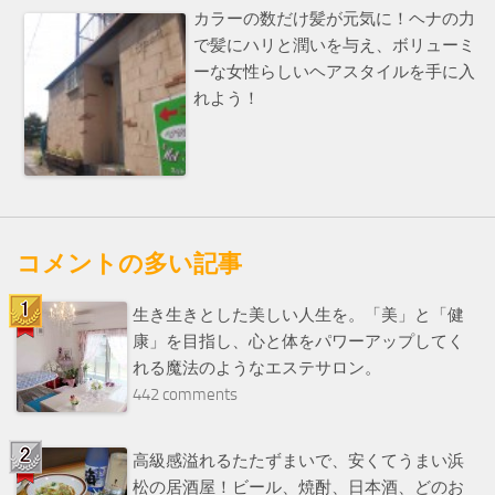
カラーの数だけ髪が元気に！ヘナの力
で髪にハリと潤いを与え、ボリューミ
ーな女性らしいヘアスタイルを手に入
れよう！
コメントの多い記事
生き生きとした美しい人生を。「美」と「健
康」を目指し、心と体をパワーアップしてく
れる魔法のようなエステサロン。
442 comments
高級感溢れるたたずまいで、安くてうまい浜
松の居酒屋！ビール、焼酎、日本酒、どのお