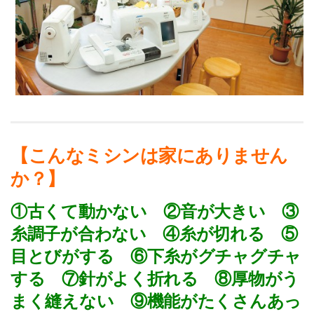
【こんなミシンは家にありません
か？】
①古くて動かない ②音が大きい ③
糸調子が合わない ④糸が切れる ⑤
目とびがする ⑥下糸がグチャグチャ
する ⑦針がよく折れる ⑧厚物がう
まく縫えない ⑨機能がたくさんあっ