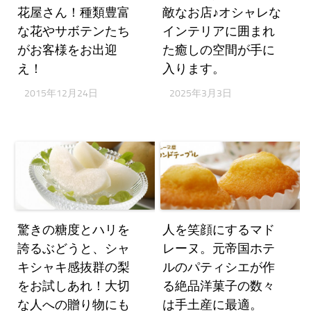
花屋さん！種類豊富
敵なお店♪オシャレな
な花やサボテンたち
インテリアに囲まれ
がお客様をお出迎
た癒しの空間が手に
え！
入ります。
2015年12月24日
2025年3月3日
驚きの糖度とハリを
人を笑顔にするマド
誇るぶどうと、シャ
レーヌ。元帝国ホテ
キシャキ感抜群の梨
ルのパティシエが作
をお試しあれ！大切
る絶品洋菓子の数々
な人への贈り物にも
は手土産に最適。