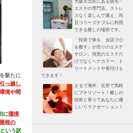
大阪市北区にある脱毛・
エステの専門店。ストレ
スなく楽しんで通え、尚
且つリーズナブルに利用
できる癒しの場所です。
「技術で体を、会話で心
を癒す」が売りのエステ
サロン。得意のエステだ
けでなくヘナカラー、ト
リートメントや着付けも
を新たに
できます！
引っ越し
まるで海外、近所で気軽
環境や間
にプチリゾート！癒しの
技術と香りであなたに優
しいリラクゼーション！
初に
環境
屋根の
という訳