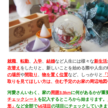
就職
、
転勤
、
入学
、
結婚
など人生には様々な
新生活
衣替え
をしたりと、新しいことを始める際や人生の
の場所
や
間取り
、
物を置く位置
など、しっかりと
「
取りを見てほしい方は、住む予定のお家の周辺地図
河愛さんいわく、家の
周囲3.9km
に何があるかが重
チェックシート
を記入するところから始まります。
形」
など全部で
46項目
の項目にチェックしていきま