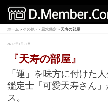
ホーム
>
その他
>
- 風水鑑定
> 天寿の部屋
2017年1月21日
『天寿の部屋』
「運」を味方に付けた人
鑑定士「可愛天寿さん」
ス。