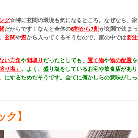
ング
☆特に玄関の環境も気になるところ。なぜなら、家
関
だからです！なんと全体の
6割から7割
が玄関で決まっ
、
玄関
や
窓
から入ってくるそうなので、家の中では
要注
ない方角
や
間取り
だったとしても、
置く物
や
物の配置
を
盛り塩」
。よく、盛り塩をしているお宅や飲食店があり
」
にするためだそうです。全てに何かしらの意味がしっ
ック】