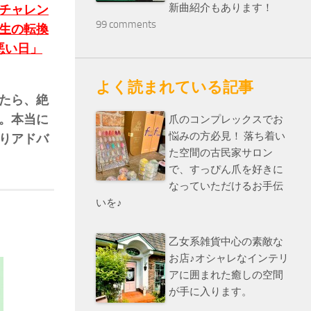
新曲紹介もあります！
チャレン
99 comments
生の転換
悪い日」
よく読まれている記事
たら、絶
。本当に
爪のコンプレックスでお
悩みの方必見！ 落ち着い
りアドバ
た空間の古民家サロン
で、すっぴん爪を好きに
なっていただけるお手伝
いを♪
乙女系雑貨中心の素敵な
お店♪オシャレなインテリ
アに囲まれた癒しの空間
が手に入ります。