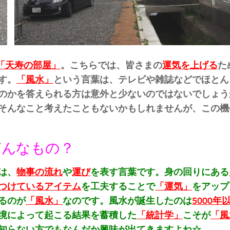
「天寿の部屋」
。こちらでは、皆さまの
運気を上げる
た
す。
「風水」
という言葉は、テレビや雑誌などでほとん
のかを答えられる方は意外と少ないのではないでしょう
そんなこと考えたこともないかもしれませんが、この機
どんなもの？
は、
物事の流れ
や
運び
を表す言葉です。身の回りにある
つけているアイテム
を工夫することで
「運気」
をアップ
るのが
「風水」
なのです。風水が誕生したのは
5000年
境によって起こる結果を蓄積した
「統計学」
こそが
「風
知らない方でもなんだか興味が出てきますよね☆