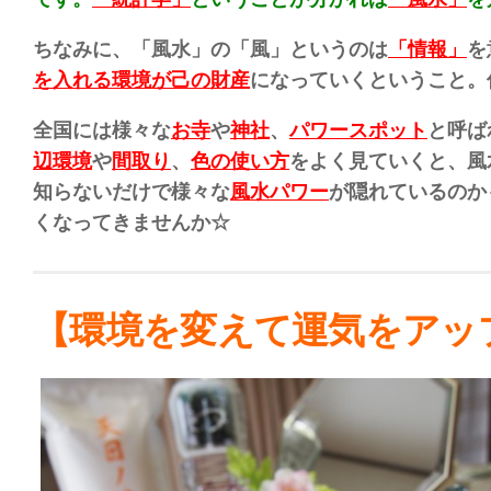
ちなみに、「風水」の「風」というのは
「情報」
を
を入れる環境が己の財産
になっていくということ。
全国には様々な
お寺
や
神社
、
パワースポット
と呼ば
辺環境
や
間取り
、
色の使い方
をよく見ていくと、風
知らないだけで様々な
風水パワー
が隠れているのか
くなってきませんか☆
【環境を変えて運気をアッ