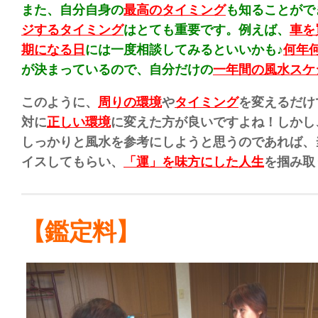
また、自分自身の
最高のタイミング
も知ることがで
ジするタイミング
はとても重要です。
例えば、
車を
期になる日
には一度相談してみるといいかも♪
何年
が決まっているので、自分だけの
一年間の風水スケ
このように、
周りの環境
や
タイミング
を変えるだけ
対に
正しい環境
に変えた方が良いですよね！
しかし
しっかりと風水を参考にしようと思うのであれば、
イスしてもらい、
「運」を味方にした人生
を掴み取
【鑑定料】