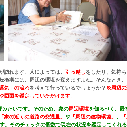
が訪れます。人によっては、
引っ越し
をしたり、気持ち
転換期には、周辺の環境を変えますよね
。そんなとき、
運気」の流れ
を考えて行っているでしょうか？
※周辺の
や図面を鑑定していただけます。
要みたいです。そのため、家の
周辺環境
を知るべく、最
「家の近くの道路の交通量」
や
「周辺の建物環境」
、
「
す。そのチェックの個数で現在の状況を鑑定してくれる