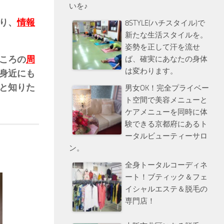
いを♪
り、
情報
8STYLE(ハチスタイル)で
新たな生活スタイルを。
姿勢を正して汗を流せ
ころの
周
ば、確実にあなたの身体
は変わります。
身近にも
と知りた
男女OK！完全プライベー
ト空間で美容メニューと
ケアメニューを同時に体
験できる京都府にあるト
ータルビューティーサロ
ン。
全身トータルコーディネ
ート！ブティック＆フェ
イシャルエステ＆脱毛の
専門店！