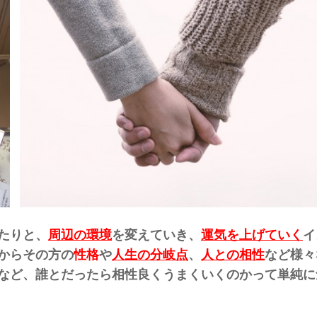
たりと、
周辺の環境
を変えていき、
運気を上げていく
イ
からその方の
性格
や
人生の分岐点
、
人との相性
など様々
など、誰とだったら相性良くうまくいくのかって単純に