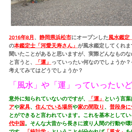
2016年8月
、
静岡県浜松市
にオープンした
風水鑑定
の
本鑑定士「河愛天寿さん」
が風水鑑定してくれま
聞いたことがあると思いますが、実際どんなものな
と言うと、
「運」
っていったい何なのでしょうか？
考えてみてはどうでしょうか？
「風水」や「運」っていったい
意外に知られていないのですが、
「運」
という言葉
ア
や
家具
、
住んでいる場所
や
家の間取り
、
普段身に
とができると言われています。これを基本としてい
代中国
。そんな大昔から長きに渡り人間の行動や環
です。
「統計学」
ということが分かれば
「風水」
を