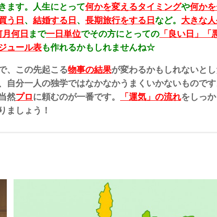
きます。人生にとって
何かを変えるタイミング
や
何かを
買う日
、
結婚する日
、
長期旅行をする日
など。
大きな人
何月何日
まで
一日単位
でその方にとっての
「良い日」「
ジュール表
も作れるかもしれませんね☆
で、この先起こる
物事の結果
が変わるかもしれないとし
、自分一人の独学ではなかなかうまくいかないものです
当然
プロ
に頼むのが一番です。
「運気」の流れ
をしっか
りましょう！