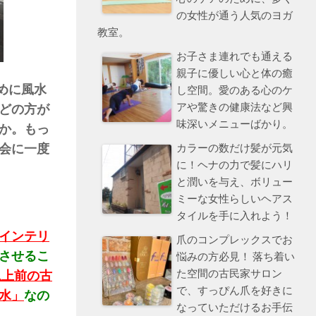
の女性が通う人気のヨガ
教室。
お子さま連れでも通える
親子に優しい心と体の癒
めに風水
し空間。愛のある心のケ
アや驚きの健康法など興
どの方が
味深いメニューばかり。
か。もっ
会に一度
カラーの数だけ髪が元気
に！ヘナの力で髪にハリ
と潤いを与え、ボリュー
ミーな女性らしいヘアス
タイルを手に入れよう！
インテリ
爪のコンプレックスでお
させるこ
悩みの方必見！ 落ち着い
た空間の古民家サロン
以上前の古
で、すっぴん爪を好きに
水」
なの
なっていただけるお手伝