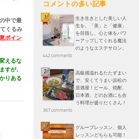
コメントの多い記事
生き生きとした美しい人
の中で最
生を。「美」と「健康」
てくるみ
を目指し、心と体をパワ
意ポイン
ーアップしてくれる魔法
のようなエステサロン。
442 comments
変えるな
ますが、
高級感溢れるたたずまい
かりある
で、安くてうまい浜松の
居酒屋！ビール、焼酎、
日本酒、どのお酒にも合
う料理が盛りだくさん！
367 comments
グループレッスン、個人
レッスンどちらも可能！