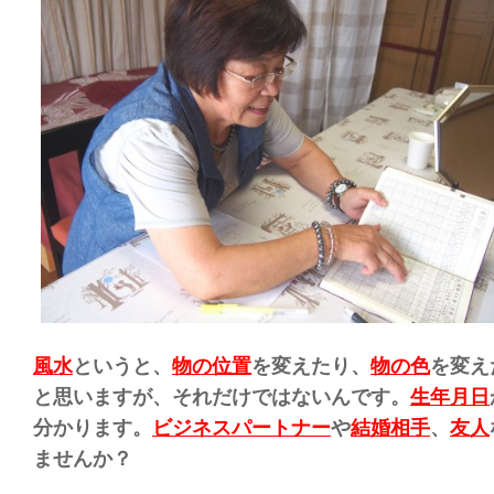
風水
というと、
物の位置
を変えたり、
物の色
を変え
と思いますが、それだけではないんです。
生年月日
分かります。
ビジネスパートナー
や
結婚相手
、
友人
ませんか？