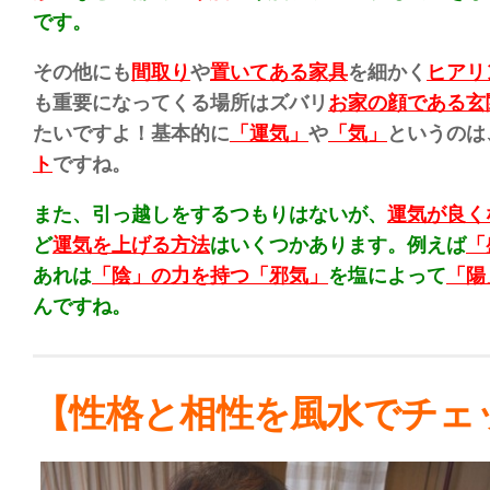
です。
その他にも
間取り
や
置いてある家具
を細かく
ヒアリ
も重要になってくる場所はズバリ
お家の顔である玄
たいですよ！基本的に
「運気」
や
「気」
というのは
ト
ですね。
また、引っ越しをするつもりはないが、
運気が良く
ど
運気を上げる方法
はいくつかあります。例えば
「
あれは
「陰」の力を持つ「邪気」
を塩によって
「陽
んですね。
【性格と相性を風水でチェ