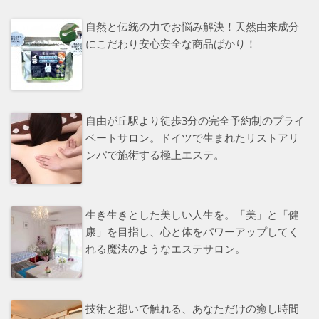
自然と伝統の力でお悩み解決！天然由来成分
にこだわり安心安全な商品ばかり！
自由が丘駅より徒歩3分の完全予約制のプライ
ベートサロン。ドイツで生まれたリストアリ
ンパで施術する極上エステ。
生き生きとした美しい人生を。「美」と「健
康」を目指し、心と体をパワーアップしてく
れる魔法のようなエステサロン。
技術と想いで触れる、あなただけの癒し時間