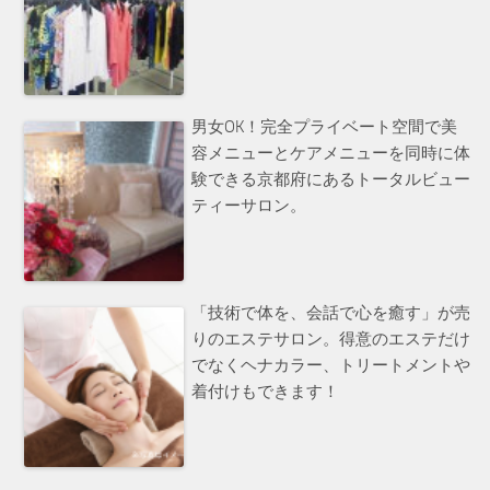
男女OK！完全プライベート空間で美
容メニューとケアメニューを同時に体
験できる京都府にあるトータルビュー
ティーサロン。
「技術で体を、会話で心を癒す」が売
りのエステサロン。得意のエステだけ
でなくヘナカラー、トリートメントや
着付けもできます！