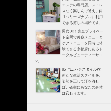
エステの専門店。ストレ
スなく楽しんで通え、尚
且つリーズナブルに利用
できる癒しの場所です。
男女OK！完全プライベー
ト空間で美容メニューと
ケアメニューを同時に体
験できる京都府にあるト
ータルビューティーサロ
ン。
8STYLE(ハチスタイル)で
新たな生活スタイルを。
姿勢を正して汗を流せ
ば、確実にあなたの身体
は変わります。