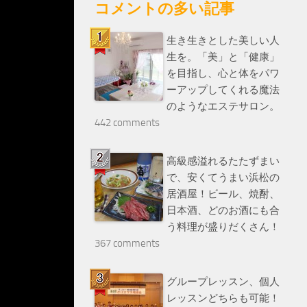
コメントの多い記事
生き生きとした美しい人
生を。「美」と「健康」
を目指し、心と体をパワ
ーアップしてくれる魔法
のようなエステサロン。
442 comments
高級感溢れるたたずまい
で、安くてうまい浜松の
居酒屋！ビール、焼酎、
日本酒、どのお酒にも合
う料理が盛りだくさん！
367 comments
グループレッスン、個人
レッスンどちらも可能！