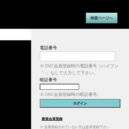
検索ページへ
電話番号
※ DMC会員登録時の電話番号（ハイフン
「-」なしで入力して下さい。
暗証番号
※ DMC会員登録時の暗証番号。
※ 会員登録されていない方は是非登録下さい