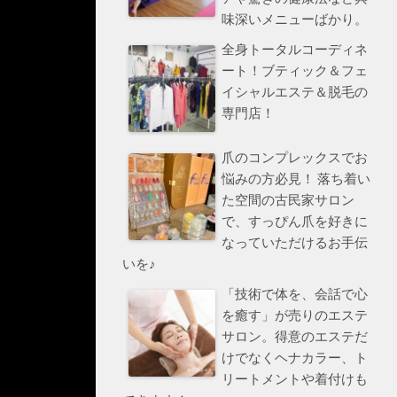
味深いメニューばかり。
全身トータルコーディネ
ート！ブティック＆フェ
イシャルエステ＆脱毛の
専門店！
爪のコンプレックスでお
悩みの方必見！ 落ち着い
た空間の古民家サロン
で、すっぴん爪を好きに
なっていただけるお手伝
いを♪
「技術で体を、会話で心
を癒す」が売りのエステ
サロン。得意のエステだ
けでなくヘナカラー、ト
リートメントや着付けも