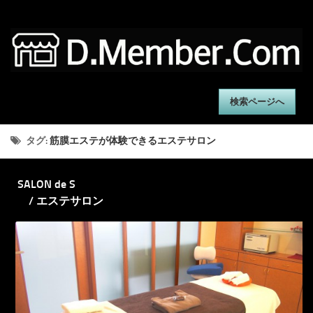
検索ページへ
タグ:
筋膜エステが体験できるエステサロン
SALON de S
/ エステサロン