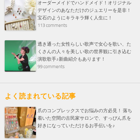
オーダーメイドでハンドメイド！オリジナル
デザインのあなただけのジュエリーを是非！
宝石のようにキラキラ輝く人生に！
113 comments
透き通った女性らしい歌声で女心を歌い、た
くさんの人々を美しい歌の世界観に引き込む
演歌歌手♪新曲紹介もあります！
99 comments
よく読まれている記事
爪のコンプレックスでお悩みの方必見！ 落ち
着いた空間の古民家サロンで、すっぴん爪を
好きになっていただけるお手伝いを♪