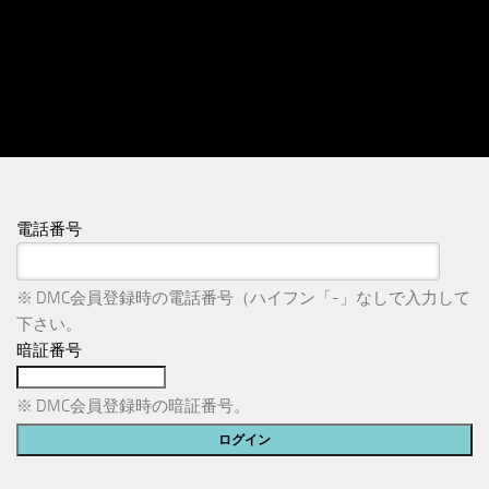
電話番号
※ DMC会員登録時の電話番号（ハイフン「-」なしで入力して
下さい。
暗証番号
※ DMC会員登録時の暗証番号。