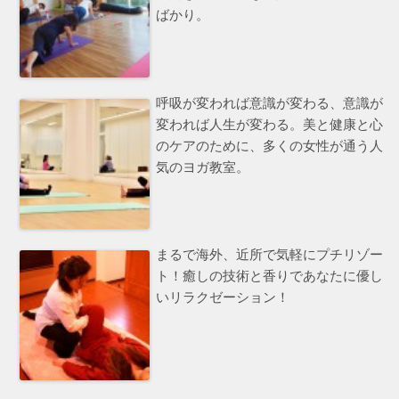
ばかり。
呼吸が変われば意識が変わる、意識が
変われば人生が変わる。美と健康と心
のケアのために、多くの女性が通う人
気のヨガ教室。
まるで海外、近所で気軽にプチリゾー
ト！癒しの技術と香りであなたに優し
いリラクゼーション！