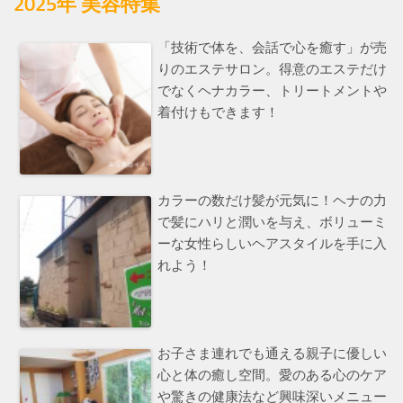
2025年 美容特集
「技術で体を、会話で心を癒す」が売
りのエステサロン。得意のエステだけ
でなくヘナカラー、トリートメントや
着付けもできます！
カラーの数だけ髪が元気に！ヘナの力
で髪にハリと潤いを与え、ボリューミ
ーな女性らしいヘアスタイルを手に入
れよう！
お子さま連れでも通える親子に優しい
心と体の癒し空間。愛のある心のケア
や驚きの健康法など興味深いメニュー