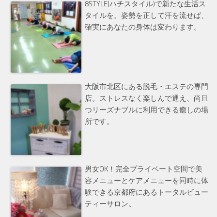
8STYLE(ハチスタイル)で新たな生活ス
タイルを。姿勢を正して汗を流せば、
確実にあなたの身体は変わります。
大阪市北区にある脱毛・エステの専門
店。ストレスなく楽しんで通え、尚且
つリーズナブルに利用できる癒しの場
所です。
男女OK！完全プライベート空間で美
容メニューとケアメニューを同時に体
験できる京都府にあるトータルビュー
ティーサロン。