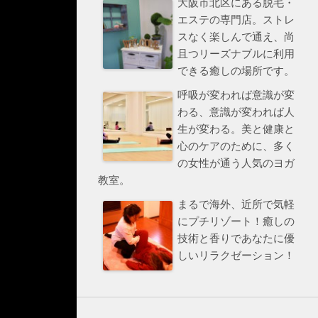
大阪市北区にある脱毛・
エステの専門店。ストレ
スなく楽しんで通え、尚
且つリーズナブルに利用
できる癒しの場所です。
呼吸が変われば意識が変
わる、意識が変われば人
生が変わる。美と健康と
心のケアのために、多く
の女性が通う人気のヨガ
教室。
まるで海外、近所で気軽
にプチリゾート！癒しの
技術と香りであなたに優
しいリラクゼーション！