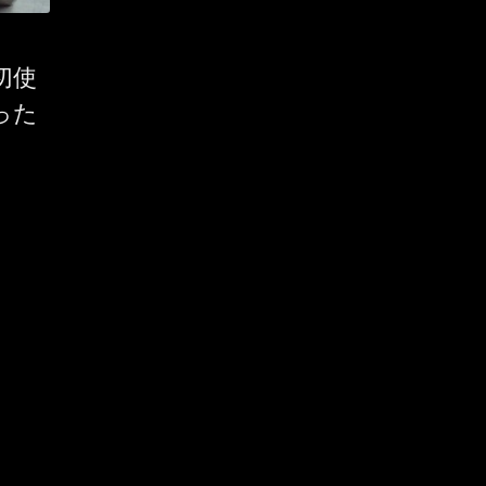
切使
った