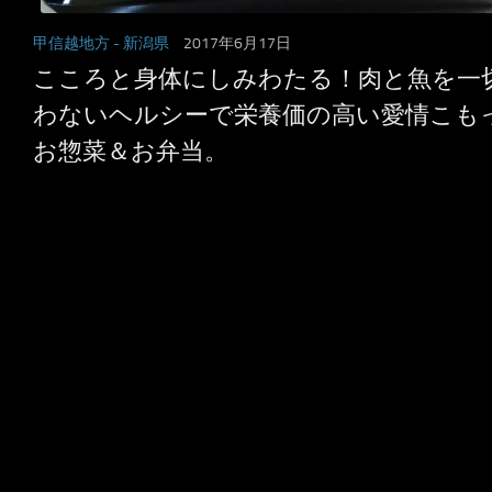
甲信越地方
- 新潟県
2017年6月17日
こころと身体にしみわたる！肉と魚を一
わないヘルシーで栄養価の高い愛情こも
お惣菜＆お弁当。