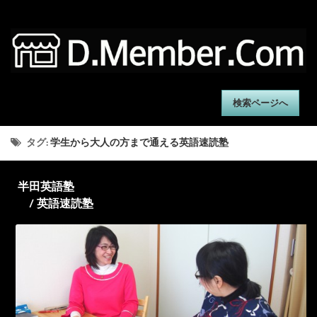
検索ページへ
タグ:
学生から大人の方まで通える英語速読塾
半田英語塾
/ 英語速読塾