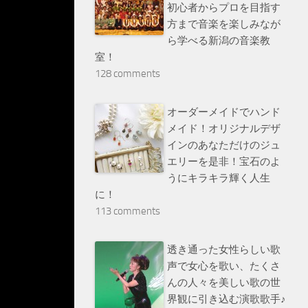
初心者からプロを目指す
方まで音楽を楽しみなが
ら学べる新潟の音楽教
室！
128 comments
オーダーメイドでハンド
メイド！オリジナルデザ
インのあなただけのジュ
エリーを是非！宝石のよ
うにキラキラ輝く人生
に！
113 comments
透き通った女性らしい歌
声で女心を歌い、たくさ
んの人々を美しい歌の世
界観に引き込む演歌歌手♪