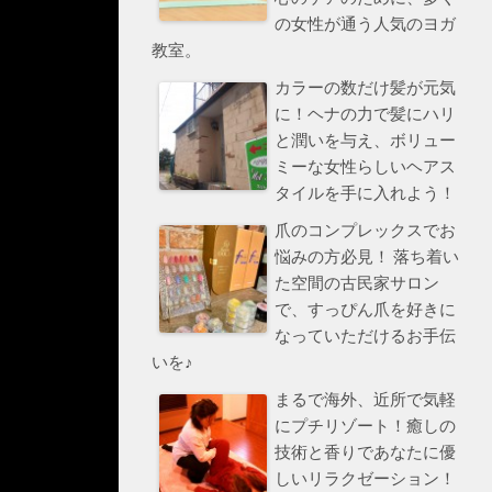
の女性が通う人気のヨガ
教室。
カラーの数だけ髪が元気
に！ヘナの力で髪にハリ
と潤いを与え、ボリュー
ミーな女性らしいヘアス
タイルを手に入れよう！
爪のコンプレックスでお
悩みの方必見！ 落ち着い
た空間の古民家サロン
で、すっぴん爪を好きに
なっていただけるお手伝
いを♪
まるで海外、近所で気軽
にプチリゾート！癒しの
技術と香りであなたに優
しいリラクゼーション！