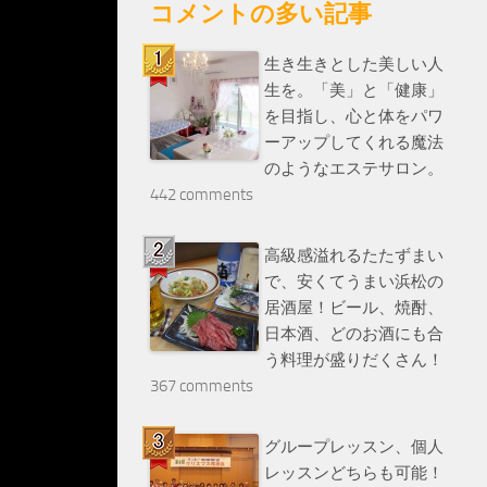
コメントの多い記事
生き生きとした美しい人
生を。「美」と「健康」
を目指し、心と体をパワ
ーアップしてくれる魔法
のようなエステサロン。
442 comments
高級感溢れるたたずまい
で、安くてうまい浜松の
居酒屋！ビール、焼酎、
日本酒、どのお酒にも合
う料理が盛りだくさん！
367 comments
グループレッスン、個人
レッスンどちらも可能！