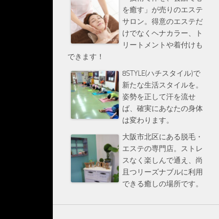
を癒す」が売りのエステ
サロン。得意のエステだ
けでなくヘナカラー、ト
リートメントや着付けも
できます！
8STYLE(ハチスタイル)で
新たな生活スタイルを。
姿勢を正して汗を流せ
ば、確実にあなたの身体
は変わります。
大阪市北区にある脱毛・
エステの専門店。ストレ
スなく楽しんで通え、尚
且つリーズナブルに利用
できる癒しの場所です。