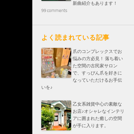
新曲紹介もあります！
99 comments
よく読まれている記事
爪のコンプレックスでお
悩みの方必見！ 落ち着い
た空間の古民家サロン
で、すっぴん爪を好きに
なっていただけるお手伝
いを♪
乙女系雑貨中心の素敵な
お店♪オシャレなインテリ
アに囲まれた癒しの空間
が手に入ります。