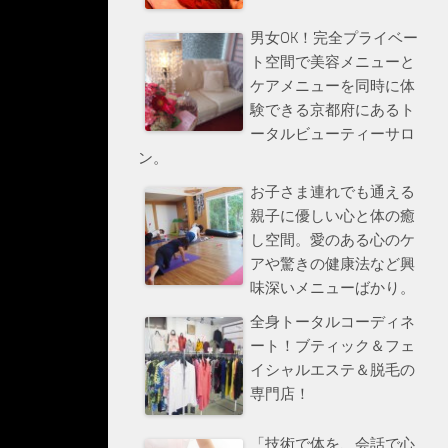
男女OK！完全プライベー
ト空間で美容メニューと
ケアメニューを同時に体
験できる京都府にあるト
ータルビューティーサロ
ン。
お子さま連れでも通える
親子に優しい心と体の癒
し空間。愛のある心のケ
アや驚きの健康法など興
味深いメニューばかり。
全身トータルコーディネ
ート！ブティック＆フェ
イシャルエステ＆脱毛の
専門店！
「技術で体を、会話で心