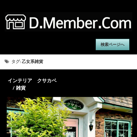
検索ページへ
タグ:
乙女系雑貨
インテリア クサカベ
/ 雑貨