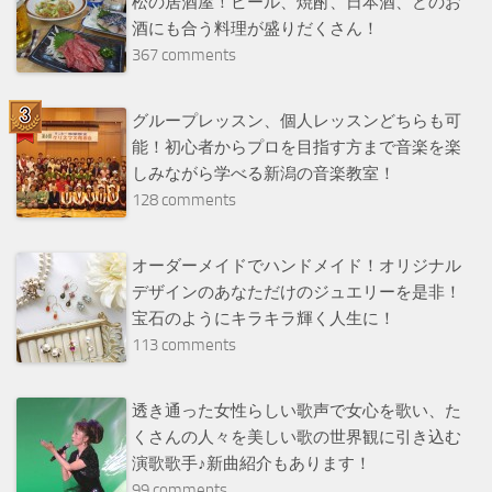
松の居酒屋！ビール、焼酎、日本酒、どのお
酒にも合う料理が盛りだくさん！
367 comments
グループレッスン、個人レッスンどちらも可
能！初心者からプロを目指す方まで音楽を楽
しみながら学べる新潟の音楽教室！
128 comments
オーダーメイドでハンドメイド！オリジナル
デザインのあなただけのジュエリーを是非！
宝石のようにキラキラ輝く人生に！
113 comments
透き通った女性らしい歌声で女心を歌い、た
くさんの人々を美しい歌の世界観に引き込む
演歌歌手♪新曲紹介もあります！
99 comments