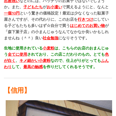
出産祝い
などのには、バッチリのお菓子ではないでしょう
か。また、
子どもたち
が
お小遣い
で買えるようにと、なんと
一個10円
という驚きの価格設定！最近は少なくなった駄菓子
屋さんですが、その代わりに、このお店を
行きつけ
にしてい
る子どもたちも多いはず☆自分で買う
はじめてのお買い物
が
「森下菓子店」の小まんじゅうなんてなかなか良いかもしれ
ませんね（＾＾）良い
社会勉強
になりそうです。
生地に使用されている
小麦粉
は、こちらのお店のおまんじゅ
う
全てに使用
されており、この店こだわりのもの。とても
色
が白く
、
キメ細かい小麦粉
なので、仕上がりがとっても
ふん
わり
して、
最高の触感
を作りだしてくれるそうです。
【信用】