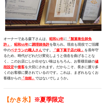
オーナーである森下さんは、
昭和43年
に
「製菓衛生師免
許」
、
昭和46年
に
調理師免許
を取られ、現在も現役でご活躍
中の
ベテランの職人さん
です。
「森下菓子店の味」
を長年守
るため、時代がどれだけ変化しようと信念を曲げることな
く、このお店にしか出せない味はもちろん、お客様目線の
値
段設定
や
接客
を大切にされます。だからこそ、長きに渡り多
くのお客様に愛されているのです。これは、まぎれもなくお
客様からの
「信頼」
ではないでしょうか。
【かき氷】
※夏季限定