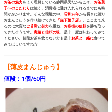
お茶の魅力
をよく理解している静岡県民だからこそ、
お茶菓
子へのこだわり
は強く、
消費者に受け入れられるまでにも時
間がかかります。そんな環境の中、
昭和34年
から長きに渡り
おまんじゅうを作り続けてきた
「森下菓子店」
。ここまで来
るのに大変な
ご苦労
と
努力
を重ね、
お客様の信頼
を勝ち取っ
てきたそうです。
実績と信頼の味
、
是非一度は味わってみて
ください。普段お茶を飲まない方も是非
お茶と一緒に
食べて
みてほしいですね☆
【薄皮まんじゅう】
値段：1個/60円