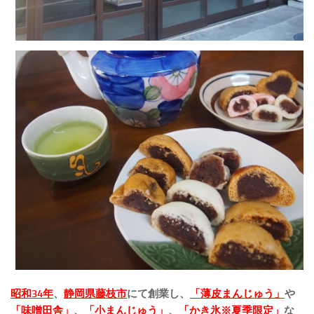
昭和34年
、
静岡県藤枝市
にて創業し、
「薄皮まんじゅう」
や
「味噌田舎」
、
「小まんじゅう」
、
「かき氷※夏季限定」
な