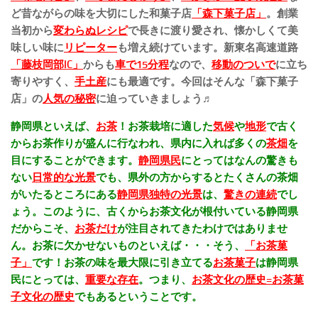
ど昔ながらの味を大切にした和菓子店
「森下菓子店」
。創業
当初から
変わらぬレシピ
で長きに渡り愛され、懐かしくて美
味しい味に
リピーター
も増え続けています。新東名高速道路
「
藤枝岡部IC」
からも
車で15分程
なので、
移動のついで
に立ち
寄りやすく、
手土産
にも最適です。今回はそんな「森下菓子
店」の
人気の秘密
に迫っていきましょう♬
静岡県といえば、
お茶
！お茶栽培に適した
気候
や
地形
で古く
からお茶作りが盛んに行なわれ、県内に入れば多くの
茶畑
を
目にすることができます。
静岡県民
にとってはなんの驚きも
ない
日常的な光景
でも、県外の方からするとたくさんの茶畑
がいたるところにある
静岡県独特の光景
は、
驚きの連続
でし
ょう。このように、古くから
お茶文化が根付いている静岡県
だからこそ、
お茶だけ
が注目されてきたわけではありませ
ん。お茶に欠かせないものといえば・・・そう、
「
お茶菓
子」
です！お茶の味を最大限に引き立てる
お茶菓子
は静岡県
民にとっては、
重要な存在
。つまり、
お茶文化の歴史=お茶菓
子文化の歴史
でもあるということです。