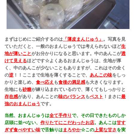
まずはじめにご紹介するのは
「薄皮まんじゅう」
。写真を見
ていただくと、一般のおまんじゅうでは考えられないほど
生
地が薄いこと
がお分かりになると思います。中のあんこが
透
けて見える
ほどです☆
よくあるおまんじゅうは、生地が厚
く、中のあんこが少ないこともありますが、これはその全く
の
逆
！！ここまで生地を薄くすることで、
あんこの味
をしっ
かりと楽しめ、
食べ応え
も
食後の満足感
も大きくなります。
生地にも
砂糖
が練り込まれているので、薄くてもしっかりと
存在感
があり、あんことの
味のバランス
も
ベスト
！まさに
最
強のおまんじゅう
です。
当然、おまんじゅうは
全て手作り
で、その日できたものしか
店頭に並べない、
作りたてにこだわったお店
。あんこは
甘す
ぎず食べやすい味
で舌触りは
まろやか
☆この
上質な甘さ
を実