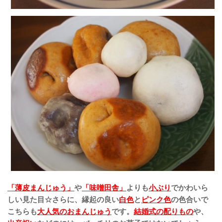
「薄皮まんじゅう」
や
「味噌田舎」
よりも
小ぶり
でかわいら
しい見た目☆さらに、縁起の良い
白色
と
ピンク色
の色合いで
こちらも
大人気のおまんじゅう
です。
結婚式の配りもの
や、