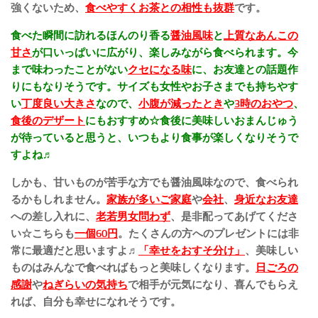
強くないため、
食べやすく
お茶との相性も抜群
です。
食べた瞬間に訪れるほんのり香る
醤油風味
と
上質なあんこの
甘さ
が口いっぱいに広がり、楽しみながら食べられます。今
まで味わったことがない
クセになる味
に、お友達との話題作
りにもなりそうです。サイズも女性やお子さまでも持ちやす
い
丁度良い大きさ
なので、
小腹が減ったとき
や
3時のおやつ
、
食後のデザート
にもおすすめ☆食後に美味しいおまんじゅう
が待っていると思うと、いつもより食事が楽しくなりそうで
すよね♬
しかも、甘いものが苦手な方でも醤油風味なので、食べられ
るかもしれません。
家族が多いご家庭
や
会社
、
身近なお友達
への差し入れに、
老若男女問わず
、是非配ってあげてくださ
い☆こちらも
一個60円
。たくさんの方へのプレゼントには非
常に最適だと思いますよ♬
「幸せをおすそ分け」
、美味しい
ものはみんなで食べればもっと美味しくなります。
日ごろの
感謝
や
ねぎらいの気持ち
で相手が元気になり、喜んでもらえ
れば、自分も幸せになれそうです。