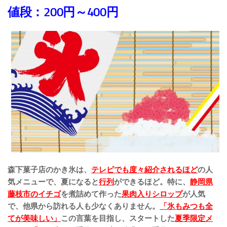
値段：200円～400円
森下菓子店のかき氷は、
テレビでも度々紹介されるほど
の人
気メニューで、夏になると
行列
ができるほど。特に、
静岡県
藤枝市のイチゴ
を煮詰めて作った
果肉入りシロップ
が人気
で、他県から訪れる人も少なくありません。
「氷もみつも全
てが美味しい」
この言葉を目指し、スタートした
夏季限定メ