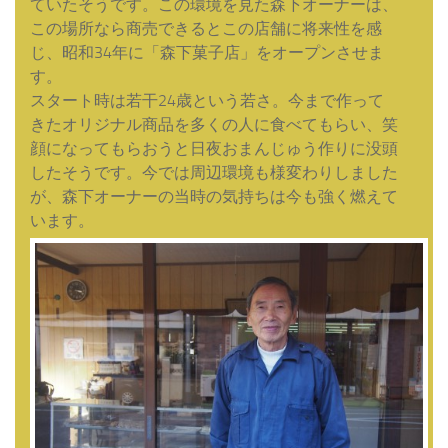
ていたそうです。この環境を見た森下オーナーは、
この場所なら商売できるとこの店舗に将来性を感
じ、昭和34年に「森下菓子店」をオープンさせま
す。
スタート時は若干24歳という若さ。今まで作って
きたオリジナル商品を多くの人に食べてもらい、笑
顔になってもらおうと日夜おまんじゅう作りに没頭
したそうです。今では周辺環境も様変わりしました
が、森下オーナーの当時の気持ちは今も強く燃えて
います。