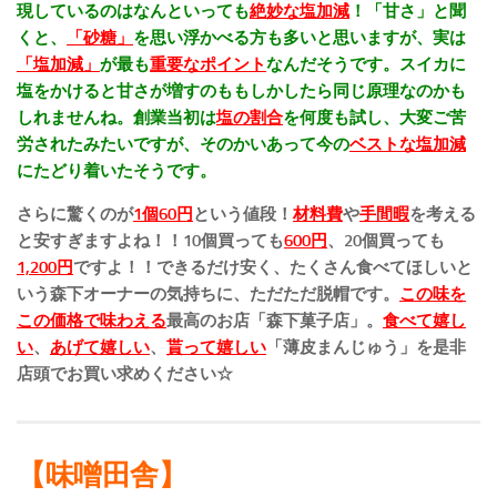
現しているのはなんといっても
絶妙な塩加減
！
「甘さ」と聞
くと、
「砂糖」
を思い浮かべる方も多いと思いますが、
実は
「塩加減」
が最も
重要なポイント
なんだそうです。スイカに
塩をかけると甘さが増すのももしかしたら同じ原理なのかも
しれませんね。創業当初は
塩の割合
を何度も試し、大変ご苦
労されたみたいですが、そのかいあって今の
ベストな
塩加減
にたどり着いたそうです。
さらに驚くのが
1個60円
という値段！
材料費
や
手間暇
を考える
と安すぎますよね！！10個買っても
600円
、20個買っても
1,200円
ですよ！！
できるだけ安く、たくさん食べてほしいと
いう森下オーナーの気持ちに、ただただ脱帽です。
この味を
この価格で味わえる
最高のお店「森下菓子店」。
食べて嬉し
い
、
あげて嬉しい
、
貰って嬉しい
「薄皮まんじゅう」を是非
店頭でお買い求めください☆
【味噌田舎】