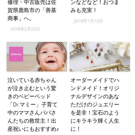
修理・中古販売は佐
ンなどなど！おつま
賀県鹿島市の「善基
みも充実！
商事」へ。
2016年1月12日
2018年2月22日
泣いている赤ちゃん
オーダーメイドでハ
が泣き止むという驚
ンドメイド！オリジ
きのベビーベッド
ナルデザインのあな
「Dr.マミー」子育て
ただけのジュエリー
中のママさんパパさ
を是非！宝石のよう
んたちの救世主！出
にキラキラ輝く人生
産祝いにもおすすめ♪
に！