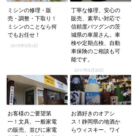
ミシンの修理・販
丁寧な修理、安心の
売・調整・下取り！
販売、素早い対応で
ミシンのことなら何
信頼度バツグンの茨
でもお任せ！
城県の車屋さん。車
検や定期点検、自動
2015年9月4日
車保険のご相談も可
能です。
2017年9月30日
お客様のご要望第
お酒好きのオアシ
一！文具、一般家電
ス！静岡県の地酒か
の販売、並びに家電
らウィスキー、ワイ