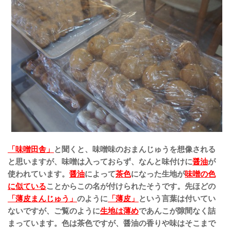
「味噌田舎」
と聞くと、味噌味のおまんじゅうを想像される
と思いますが、味噌は入っておらず、なんと味付けに
醤油
が
使われています。
醤油
によって
茶色
になった生地が
味噌の色
に似ている
ことからこの名が付けられたそうです。先ほどの
「薄皮まんじゅう」
のように
「薄皮」
という言葉は付いてい
ないですが、ご覧のように
生地は薄め
であんこが隙間なく詰
まっています。色は茶色ですが、醤油の香りや味はそこまで