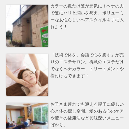
カラーの数だけ髪が元気に！ヘナの力
で髪にハリと潤いを与え、ボリューミ
ーな女性らしいヘアスタイルを手に入
れよう！
「技術で体を、会話で心を癒す」が売
りのエステサロン。得意のエステだけ
でなくヘナカラー、トリートメントや
着付けもできます！
お子さま連れでも通える親子に優しい
心と体の癒し空間。愛のある心のケア
や驚きの健康法など興味深いメニュー
ばかり。